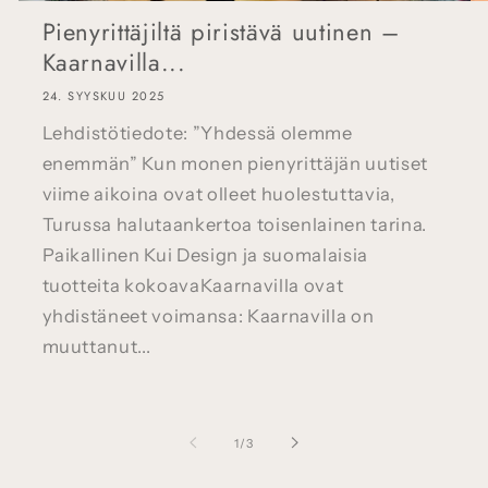
Pienyrittäjiltä piristävä uutinen –
Kaarnavilla...
24. SYYSKUU 2025
Lehdistötiedote: ”Yhdessä olemme
enemmän” Kun monen pienyrittäjän uutiset
viime aikoina ovat olleet huolestuttavia,
Turussa halutaankertoa toisenlainen tarina.
Paikallinen Kui Design ja suomalaisia
tuotteita kokoavaKaarnavilla ovat
yhdistäneet voimansa: Kaarnavilla on
muuttanut...
/
1
/
3