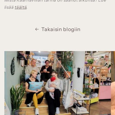
lisää
täältä
.
Takaisin blogiin