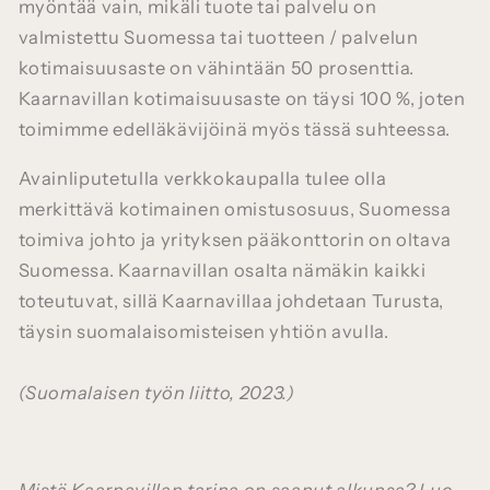
myöntää vain, mikäli tuote tai palvelu on
valmistettu Suomessa tai tuotteen / palvelun
kotimaisuusaste on vähintään 50 prosenttia.
Kaarnavillan kotimaisuusaste on täysi 100 %, joten
toimimme edelläkävijöinä myös tässä suhteessa.
Avainliputetulla verkkokaupalla tulee olla
merkittävä kotimainen omistusosuus, Suomessa
toimiva johto ja yrityksen pääkonttorin on oltava
Suomessa. Kaarnavillan osalta nämäkin kaikki
toteutuvat, sillä Kaarnavillaa johdetaan Turusta,
täysin suomalaisomisteisen yhtiön avulla.
(Suomalaisen työn liitto, 2023.)
Mistä Kaarnavillan tarina on saanut alkunsa? Lue