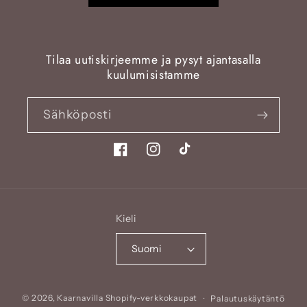
Tilaa uutiskirjeemme ja pysyt ajantasalla
kuulumisistamme
Sähköposti
Facebook
Instagram
TikTok
Kieli
Suomi
Maksutavat
© 2026,
Kaarnavilla
Shopify-verkkokaupat
Palautuskäytäntö