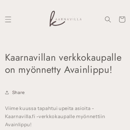
Ohita ja
siirry
sisältöön
Ostosko
Kaarnavillan verkkokaupalle
on myönnetty Avainlippu!
Share
Viime kuussa tapahtui upeita asioita -
Kaarnavilla.fi -verkkokaupalle myönnettiin
Avainlippu!