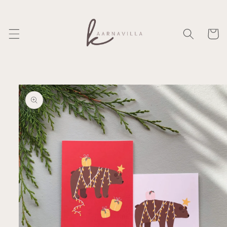
Ohita ja
siirry
sisältöön
Ostosko
Siirry
tuotetietoihin