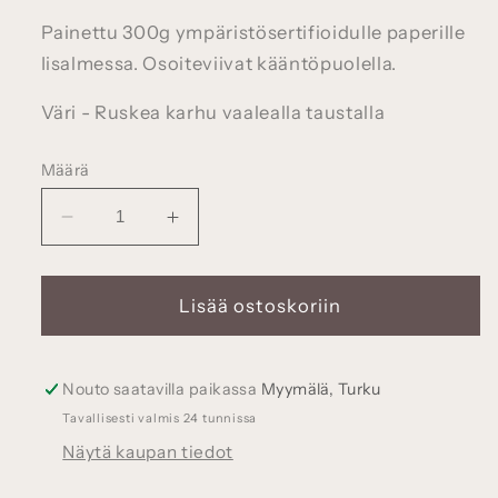
Painettu 300g ympäristösertifioidulle paperille
Iisalmessa. Osoiteviivat kääntöpuolella.
Väri - Ruskea karhu vaalealla taustalla
Määrä
Vähennä
Lisää
tuotteen
tuotteen
Joulukarhu
Joulukarhu
-
-
Lisää ostoskoriin
joulukortti,
joulukortti,
väri
väri
beige
beige
Nouto saatavilla paikassa
Myymälä, Turku
määrää
määrää
Tavallisesti valmis 24 tunnissa
Näytä kaupan tiedot