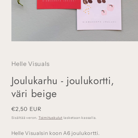
Avaa
aineisto
1
modaalisessa
ikkunassa
Helle Visuals
Joulukarhu - joulukortti,
väri beige
Normaalihinta
€2,50 EUR
Sisältää veron.
Toimituskulut
lasketaan kassalla.
Helle Visualsin koon A6 joulukortti.