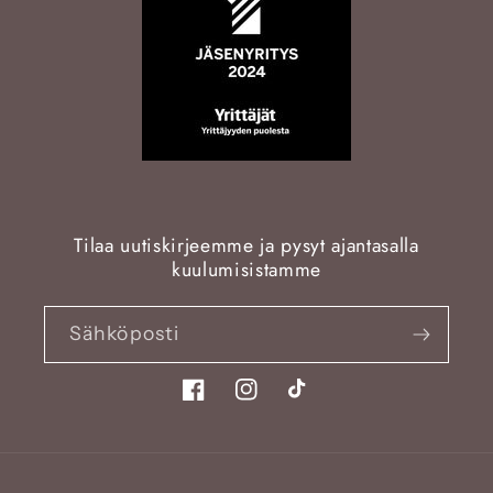
Tilaa uutiskirjeemme ja pysyt ajantasalla
kuulumisistamme
Sähköposti
Facebook
Instagram
TikTok