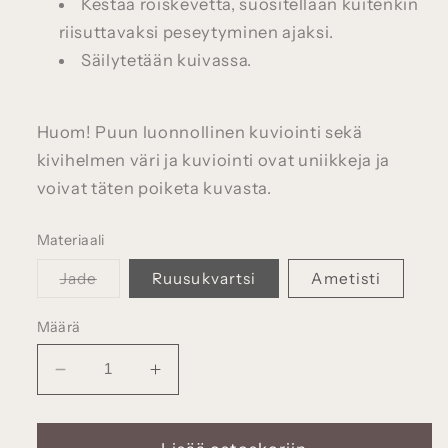
Kestää roiskevettä, suositellaan kuitenkin
riisuttavaksi peseytyminen ajaksi.
Säilytetään kuivassa.
Huom! Puun luonnollinen kuviointi sekä
kivihelmen väri ja kuviointi ovat uniikkeja ja
voivat täten poiketa kuvasta.
Materiaali
Versio
Jade
Ruusukvartsi
Ametisti
on
loppuunmyyty
tai
Määrä
ei
saatavilla
Vähennä
Lisää
tuotteen
tuotteen
Kehä-
Kehä-
kaulakoru,
kaulakoru,