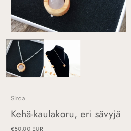
Avaa
aineisto
1
modaalisessa
ikkunassa
Siroa
Kehä-kaulakoru, eri sävyjä
Normaalihinta
€50,00 EUR