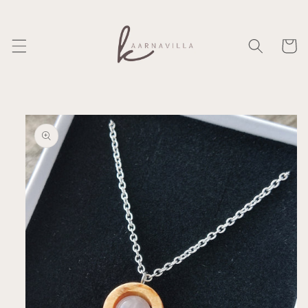
Ohita ja
siirry
sisältöön
Ostosko
Siirry
tuotetietoihin