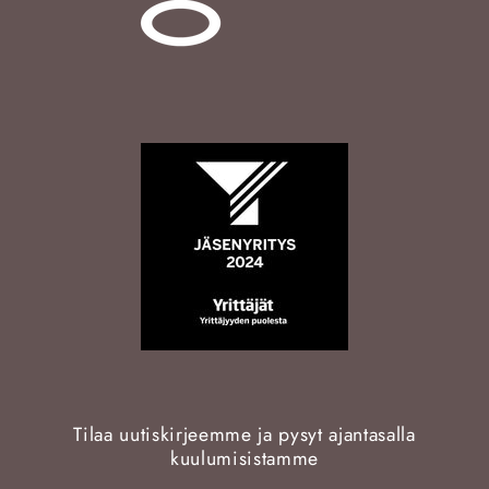
Tilaa uutiskirjeemme ja pysyt ajantasalla
kuulumisistamme