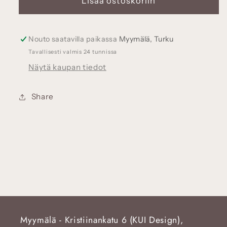
Lisää ostoskoriin
eri
eri
sävyjä
sävyjä
määrää
määrää
Nouto saatavilla paikassa
Myymälä, Turku
Tavallisesti valmis 24 tunnissa
Näytä kaupan tiedot
Share
Myymälä - Kristiinankatu 6 (KUI Design),