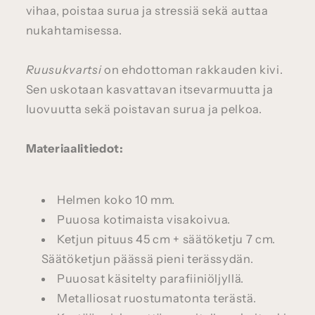
vihaa, poistaa surua ja stressiä sekä auttaa
nukahtamisessa.
Ruusukvartsi
on ehdottoman rakkauden kivi.
Sen uskotaan kasvattavan itsevarmuutta ja
luovuutta sekä poistavan surua ja pelkoa.
Materiaalitiedot:
Helmen koko 10 mm.
Puuosa kotimaista visakoivua.
Ketjun pituus 45 cm + säätöketju 7 cm.
Säätöketjun päässä pieni terässydän.
Puuosat käsitelty parafiiniöljyllä.
Metalliosat ruostumatonta terästä.