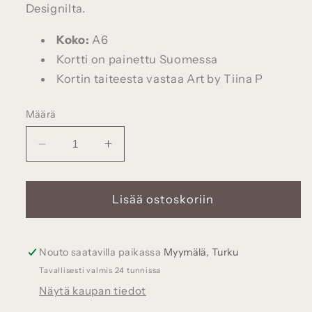
Designilta.
Koko:
A6
Kortti on painettu Suomessa
Kortin taiteesta vastaa Art by Tiina P
Määrä
Vähennä
Lisää
tuotteen
tuotteen
Kettukaverukset-
Kettukaverukset-
postikortti,
postikortti,
Lisää ostoskoriin
A6
A6
määrää
määrää
Nouto saatavilla paikassa
Myymälä, Turku
Tavallisesti valmis 24 tunnissa
Näytä kaupan tiedot