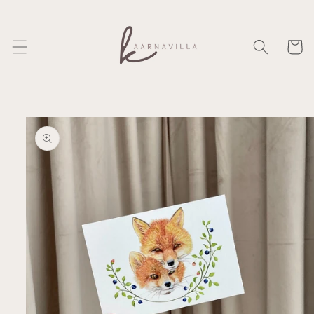
Ohita ja
siirry
sisältöön
Ostosko
Siirry
tuotetietoihin