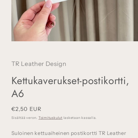
Avaa
aineisto
1
modaalisessa
ikkunassa
TR Leather Design
Kettukaverukset-postikortti,
A6
Normaalihinta
€2,50 EUR
Sisältää veron.
Toimituskulut
lasketaan kassalla.
Suloinen kettuaiheinen postikortti TR Leather