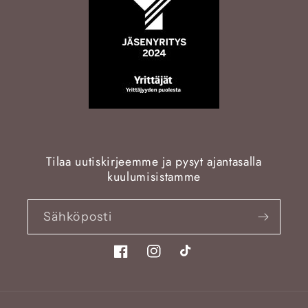
Tilaa uutiskirjeemme ja pysyt ajantasalla
kuulumisistamme
Sähköposti
Facebook
Instagram
TikTok