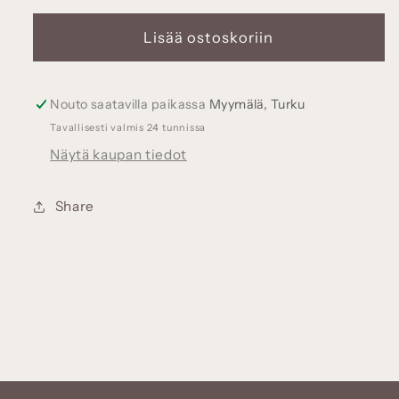
Klassinen
Klassinen
krusifiksi
krusifiksi
Lisää ostoskoriin
-
-
kaulakoru,
kaulakoru,
hopeinen
hopeinen
Nouto saatavilla paikassa
Myymälä, Turku
riipus
riipus
Tavallisesti valmis 24 tunnissa
TILAUSTUOTE
TILAUSTUOTE
Näytä kaupan tiedot
määrää
määrää
Share