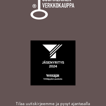
Tilaa uutiskirjeemme ja pysyt ajantasalla