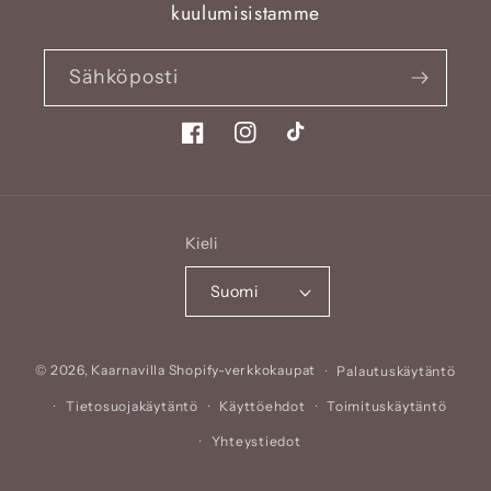
kuulumisistamme
Sähköposti
Facebook
Instagram
TikTok
Kieli
Suomi
Maksutavat
© 2026,
Kaarnavilla
Shopify-verkkokaupat
Palautuskäytäntö
Tietosuojakäytäntö
Käyttöehdot
Toimituskäytäntö
Yhteystiedot