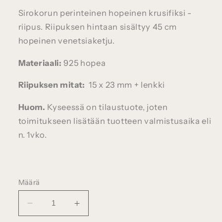
Sirokorun perinteinen hopeinen krusifiksi -
riipus. Riipuksen hintaan sisältyy 45 cm
hopeinen venetsiaketju.
Materiaali:
925 hopea
Riipuksen mitat:
15 x 23 mm + lenkki
Huom.
Kyseessä on tilaustuote, joten
toimitukseen lisätään tuotteen valmistusaika eli
n. 1vko.
Määrä
Vähennä
Lisää
tuotteen
tuotteen