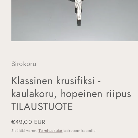
Avaa
aineisto
1
modaalisessa
ikkunassa
Sirokoru
Klassinen krusifiksi -
kaulakoru, hopeinen riipus
TILAUSTUOTE
Normaalihinta
€49,00 EUR
Sisältää veron.
Toimituskulut
lasketaan kassalla.