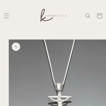
Ohita ja
siirry
sisältöön
Ostosko
Siirry
tuotetietoihin