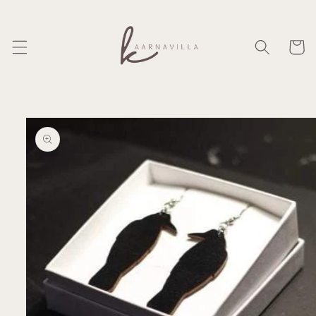
Ohita ja
siirry
sisältöön
Ostosko
Siirry
tuotetietoihin