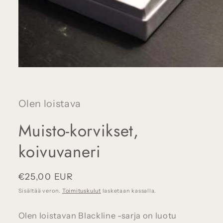
Avaa
aineisto
1
modaalisessa
ikkunassa
Olen loistava
Muisto-korvikset,
koivuvaneri
Normaalihinta
€25,00 EUR
Sisältää veron.
Toimituskulut
lasketaan kassalla.
Olen loistavan Blackline -sarja on luotu