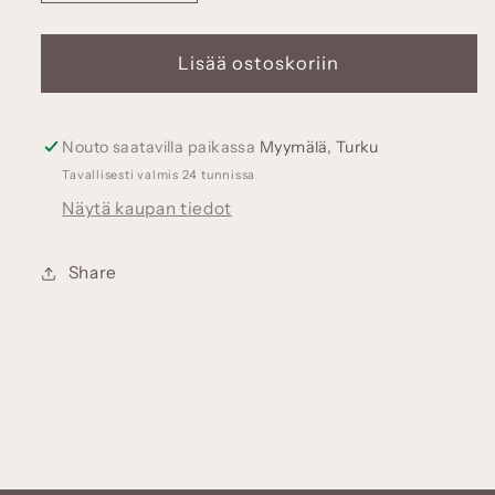
tuotteen
tuotteen
Muisto-
Muisto-
korvikset,
korvikset,
Lisää ostoskoriin
koivuvaneri
koivuvaneri
määrää
määrää
Nouto saatavilla paikassa
Myymälä, Turku
Tavallisesti valmis 24 tunnissa
Näytä kaupan tiedot
Share