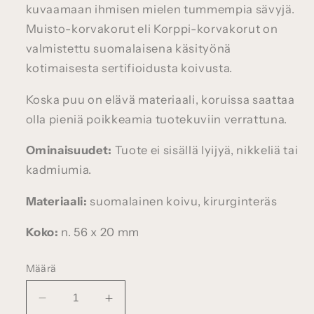
kuvaamaan ihmisen mielen tummempia sävyjä.
Muisto-korvakorut eli Korppi-korvakorut on
valmistettu suomalaisena käsityönä
kotimaisesta sertifioidusta koivusta.
Koska puu on elävä materiaali, koruissa saattaa
olla pieniä poikkeamia tuotekuviin verrattuna.
Ominaisuudet:
Tuote ei sisällä lyijyä, nikkeliä tai
kadmiumia.
Materiaali:
suomalainen koivu, kirurginteräs
Koko:
n. 56 x 20 mm
Määrä
Vähennä
Lisää