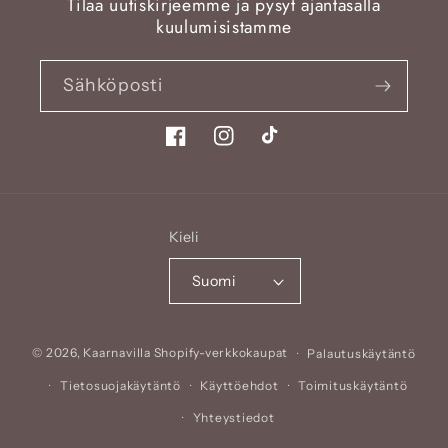
Tilaa uutiskirjeemme ja pysyt ajantasalla
kuulumisistamme
Sähköposti
Facebook
Instagram
TikTok
Kieli
Suomi
Maksutavat
© 2026,
Kaarnavilla
Shopify-verkkokaupat
Palautuskäytäntö
Tietosuojakäytäntö
Käyttöehdot
Toimituskäytäntö
Yhteystiedot