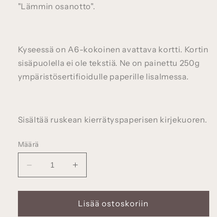
"Lämmin osanotto".
Kyseessä on A6-kokoinen avattava kortti
.
Kortin
sisäpuolella ei ole tekstiä.
Ne on painettu 250g
ympäristösertifioidulle paperille Iisalmessa.
Sisältää ruskean kierrätyspaperisen kirjekuoren.
Määrä
Vähennä
Lisää
tuotteen
tuotteen
Osanotto-
Osanotto-
kaksiosainen
kaksiosainen
Lisää ostoskoriin
kortti
kortti