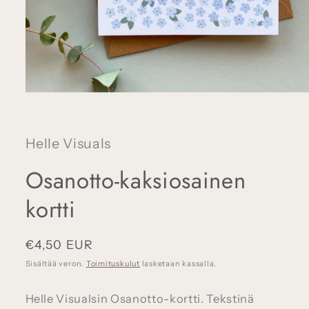
Avaa
aineisto
1
modaalisessa
ikkunassa
Helle Visuals
Osanotto-kaksiosainen
kortti
Normaalihinta
€4,50 EUR
Sisältää veron.
Toimituskulut
lasketaan kassalla.
Helle Visualsin Osanotto-kortti. Tekstinä