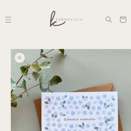
Ohita ja
siirry
sisältöön
Ostosko
Siirry
tuotetietoihin