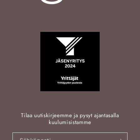
Tilaa uutiskirjeemme ja pysyt ajantasalla
kuulumisistamme